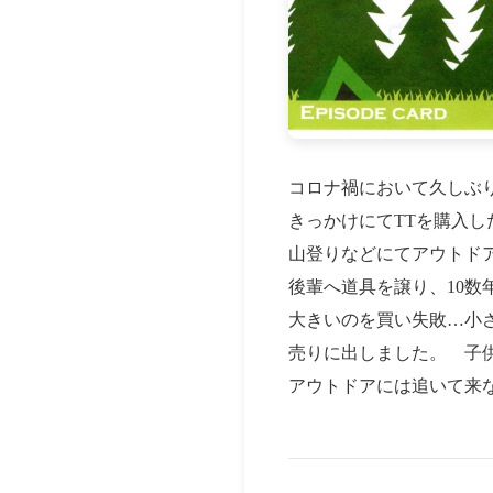
コロナ禍において久しぶ
きっかけにてTTを購入し
山登りなどにてアウトド
後輩へ道具を譲り、10数
大きいのを買い失敗…小さ
売りに出しました。 子
アウトドアには追いて来