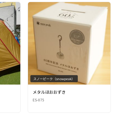
スノーピーク（snowpeak）
メタルほおおずき
ES-075