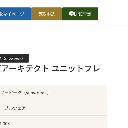
取マイページ
買取申込
LINE査定
（snowpeak）
アーキテクト ユニットフレ
ノーピーク（snowpeak）
テーブルウェア
K-303