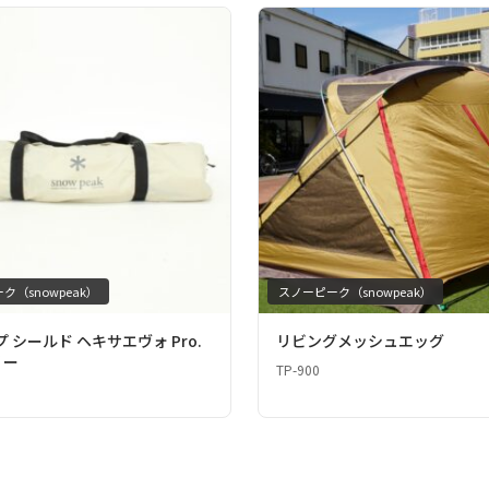
ク（snowpeak）
スノーピーク（snowpeak）
プ シールド ヘキサエヴォ Pro.
リビングメッシュエッグ
リー
TP-900