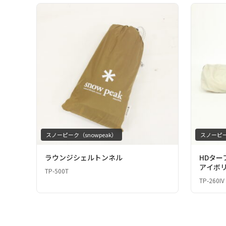
スノーピーク（snowpeak）
スノーピー
ラウンジシェルトンネル
HDター
アイボ
TP-500T
TP-260IV