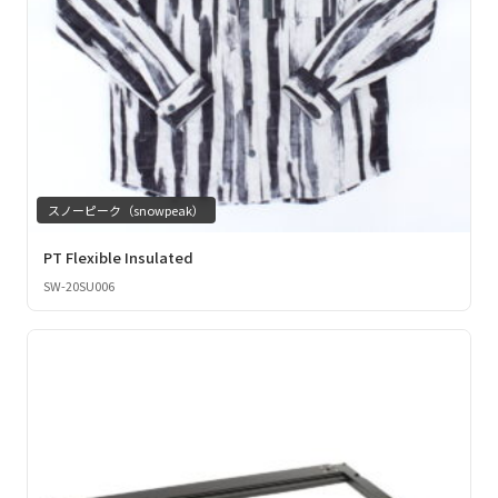
スノーピーク（snowpeak）
PT Flexible Insulated
SW-20SU006