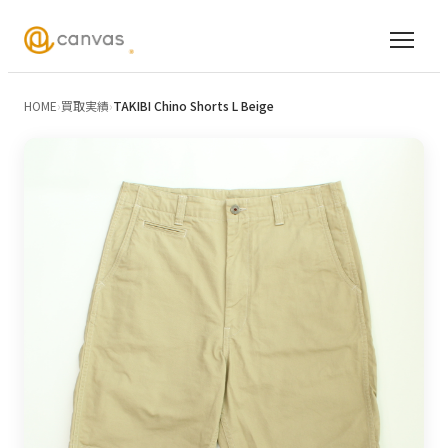
HOME
›
買取実績
›
TAKIBI Chino Shorts L Beige