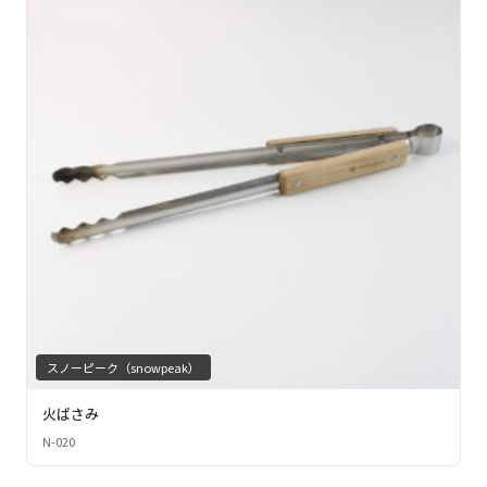
スノーピーク（snowpeak）
火ばさみ
N-020