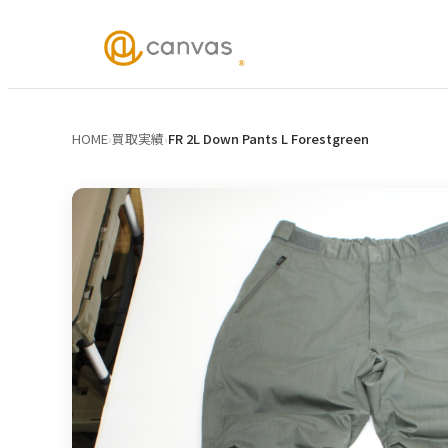
HOME
›
買取実績
›
FR 2L Down Pants L Forestgreen