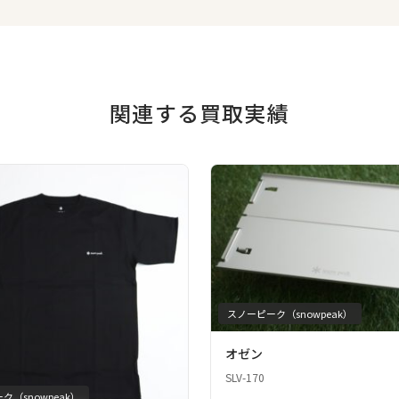
関連する買取実績
スノーピーク（snowpeak）
オゼン
SLV-170
ク（snowpeak）