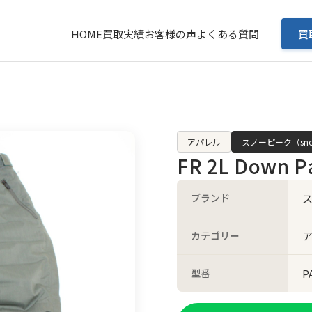
HOME
買取実績
お客様の声
よくある質問
買
アパレル
スノーピーク（sno
FR 2L Down Pa
ブランド
ス
カテゴリー
型番
P