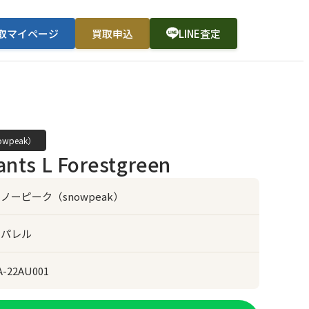
取マイページ
買取申込
LINE査定
wpeak）
nts L Forestgreen
ノーピーク（snowpeak）
アパレル
A-22AU001