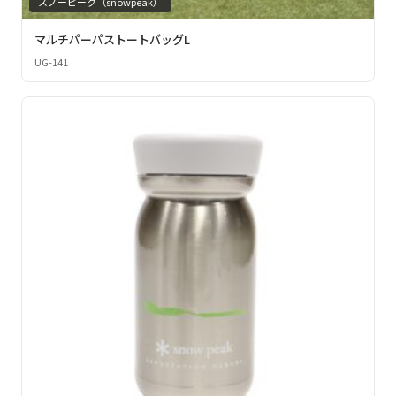
スノーピーク（snowpeak）
マルチパーパストートバッグL
UG-141