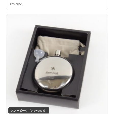
FES-087-1
スノーピーク（snowpeak）