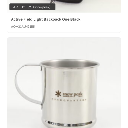
スノーピーク（snowpeak）
Active Field Light Backpack One Black
ACー21AU421BK