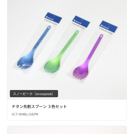
スノーピーク（snowpeak）
チタン先割スプーン ３色セット
SCT-004BL/GR/PR