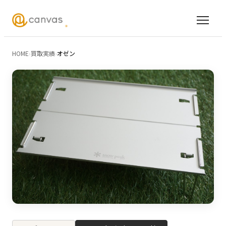
HOME
›
買取実績
›
オゼン