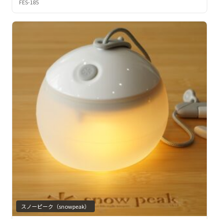
FES-185
スノーピーク（snowpeak）