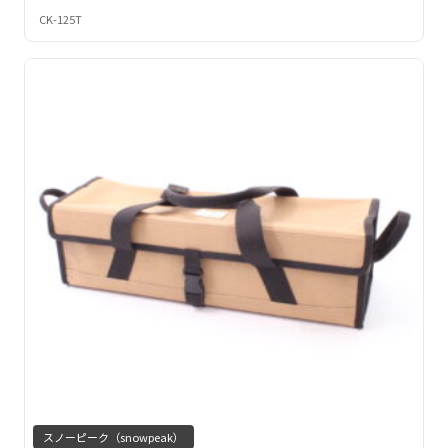
CK-125T
スノーピーク（snowpeak）