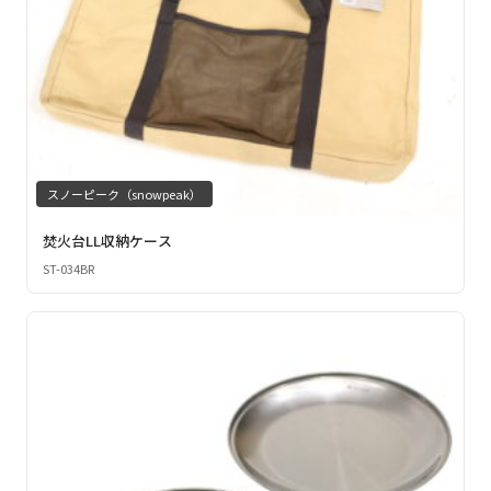
スノーピーク（snowpeak）
焚火台LL収納ケース
ST-034BR