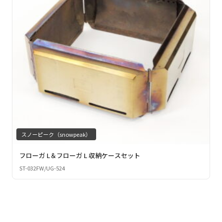
スノーピーク（snowpeak）
フローガ L＆フローガ L 収納ケースセット
ST-032FW/UG-524