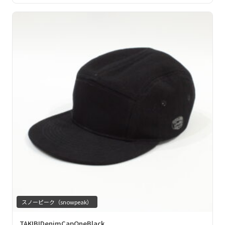
スノーピーク（snowpeak）
TAKIBIDenimCapOneBlack