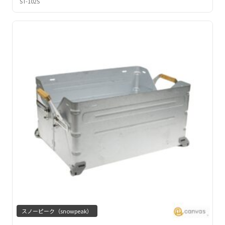
ST-102S
スノーピーク（snowpeak）