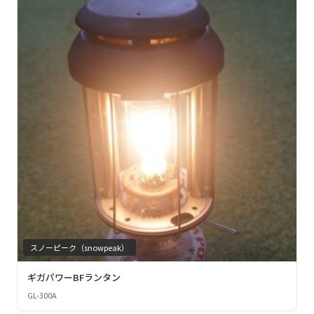
スノーピーク（snowpeak）
ギガパワーBFランタン
GL-300A