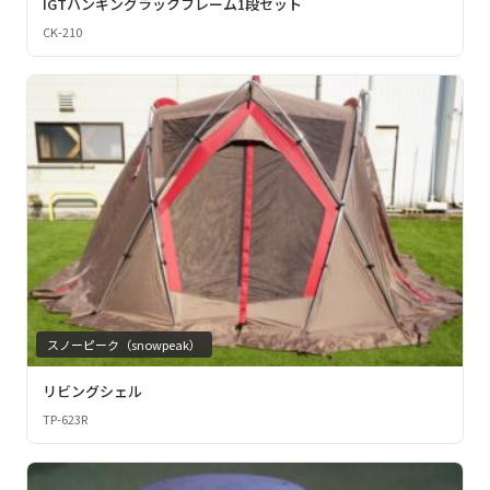
IGTハンギングラックフレーム1段セット
CK-210
スノーピーク（snowpeak）
リビングシェル
TP-623R