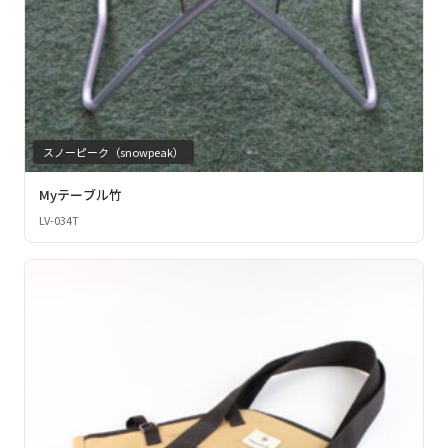
スノーピーク（snowpeak）
Myテーブル竹
LV-034T