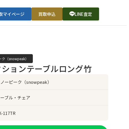
取マイページ
買取申込
LINE査定
ク（snowpeak）
クションテーブルロング竹
ノーピーク（snowpeak）
テーブル・チェア
K-117TR