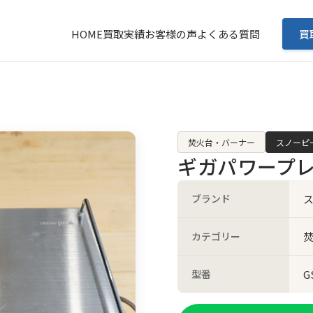
HOME
買取実績
お客様の声
よくある質問
買
焚火台・バーナー
スノーピー
ギガパワープレ
ブランド
ス
カテゴリー
型番
G