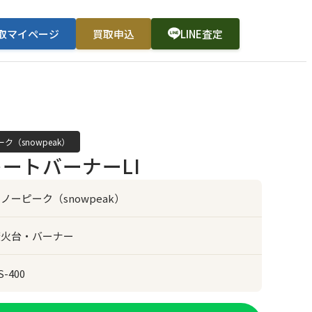
取マイページ
買取申込
LINE査定
ク（snowpeak）
ートバーナーLI
ノーピーク（snowpeak）
焚火台・バーナー
S-400